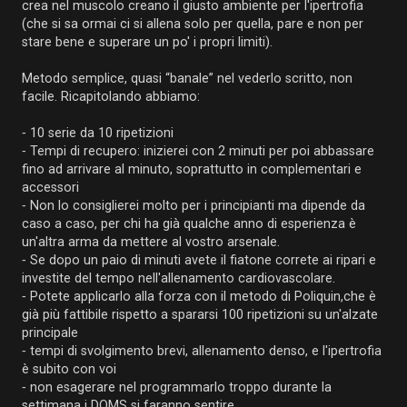
crea nel muscolo creano il giusto ambiente per l'ipertrofia
(che si sa ormai ci si allena solo per quella, pare e non per
stare bene e superare un po' i propri limiti).
Metodo semplice, quasi “banale” nel vederlo scritto, non
facile. Ricapitolando abbiamo:
⁃ 10 serie da 10 ripetizioni
⁃ Tempi di recupero: inizierei con 2 minuti per poi abbassare
fino ad arrivare al minuto, soprattutto in complementari e
accessori
⁃ Non lo consiglierei molto per i principianti ma dipende da
caso a caso, per chi ha già qualche anno di esperienza è
un'altra arma da mettere al vostro arsenale.
⁃ Se dopo un paio di minuti avete il fiatone correte ai ripari e
investite del tempo nell'allenamento cardiovascolare.
⁃ Potete applicarlo alla forza con il metodo di Poliquin,che è
già più fattibile rispetto a spararsi 100 ripetizioni su un'alzate
principale
⁃ tempi di svolgimento brevi, allenamento denso, e l'ipertrofia
è subito con voi
⁃ non esagerare nel programmarlo troppo durante la
settimana i DOMS si faranno sentire