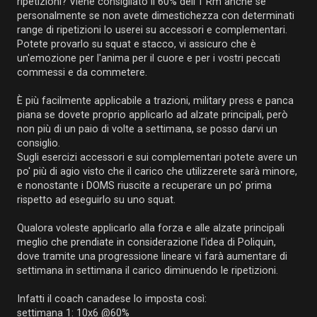
ripetizioni? Viene consigliato il 60% dell'1 Rm anche se
personalmente se non avete dimestichezza con determinati
range di ripetizioni lo userei su accessori e complementari.
Potete provarlo su squat e stacco, vi assicuro che è
un'emozione per l'anima per il cuore e per i vostri peccati
commessi e da commetere.
È più facilmente applicabile a trazioni, military press e panca
piana se dovete proprio applicarlo ad alzate principali, però
non più di un paio di volte a settimana, se posso darvi un
consiglio.
Sugli esercizi accessori e sui complementari potete avere un
po' più di agio visto che il carico che utilizzerete sarà minore,
e nonostante i DOMS riuscite a recuperare un po' prima
rispetto ad eseguirlo su uno squat.
Qualora voleste applicarlo alla forza e alle alzate principali
meglio che prendiate in considerazione l'idea di Poliquin,
dove tramite una progressione lineare vi farà aumentare di
settimana in settimana il carico diminuendo le ripetizioni.
Infatti il coach canadese lo imposta così:
settimana 1: 10x6 @60%