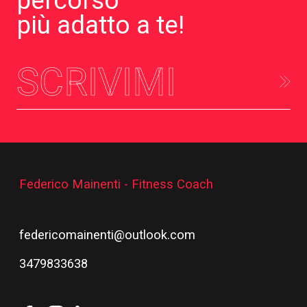
percorso
più adatto a te!
SCRIVIMI
Federico Mainenti - Fitness Coach
federicomainenti@outlook.com
3479833638