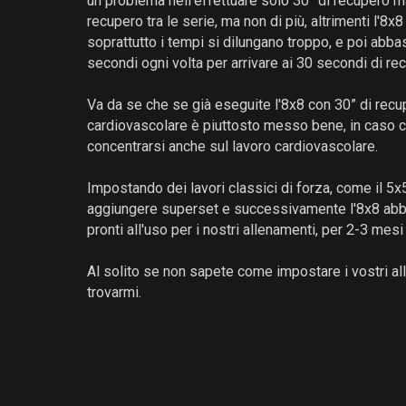
un problema nell'effettuare solo 30” di recupero ma
recupero tra le serie, ma non di più, altrimenti l'8x8
soprattutto i tempi si dilungano troppo, e poi ab
secondi ogni volta per arrivare ai 30 secondi di rec
Va da se che se già eseguite l'8x8 con 30” di recu
cardiovascolare è piuttosto messo bene, in caso co
concentrarsi anche sul lavoro cardiovascolare.
Impostando dei lavori classici di forza, come il 5x5
aggiungere superset e successivamente l'8x8 abbi
pronti all'uso per i nostri allenamenti, per 2-3 mes
Al solito se non sapete come impostare i vostri a
trovarmi.