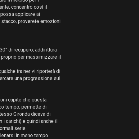
nte, concentrò così il
 possa applicare ai
lo stacco, proverete emozioni
30” di recupero, addirittura
 proprio per massimizzare il
alche trainer vi riporterà di
cercare una progressione sui
zioni capite che questa
co tempo, permette di
 stesso Gironda diceva di
i carichi) e quindi anche il
ormali serie.
lenarsi in meno tempo