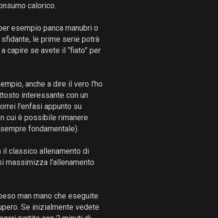
consumo calorico.
per esempio panca manubri o
fidante, le prime serie potrà
 capire se avete il “fiato” per
empio, anche a dire il vero l'ho
ttosto interessante con un
orrei l'enfasi appunto su
on cui è possibile rimanere
a sempre fondamentale).
il classico allenamento di
 si massimizza l'allenamento
 peso man mano che eseguite
cupero. Se inizialmente vedete