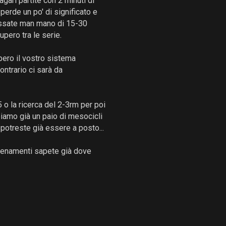
gari partite con 2 minuti di
 perde un po' di significato e
bassate man mano di 15-30
upero tra le serie.
pero il vostro sistema
ntrario ci sarà da
 o la ricerca del 2-3rm per poi
amo già un paio di mesocicli
i potreste già essere a posto...
llenamenti sapete già dove