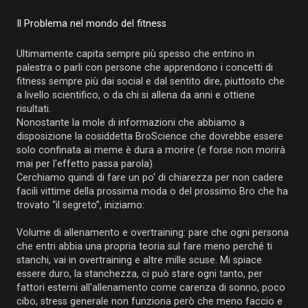
Il Problema nel mondo del fitness
Ultimamente capita sempre più spesso che entrino in
palestra o parli con persone che apprendono i concetti di
fitness sempre più dai social e dal sentito dire, piuttosto che
a livello scientifico, o da chi si allena da anni e ottiene
risultati.
Nonostante la mole di informazioni che abbiamo a
disposizione la cosiddetta BroScience che dovrebbe essere
solo confinata ai meme è dura a morire (e forse non morirà
mai per l'effetto passa parola).
Cerchiamo quindi di fare un po' di chiarezza per non cadere
facili vittime della prossima moda o del prossimo Bro che ha
trovato “il segreto”, iniziamo:
Volume di allenamento e overtraining: pare che ogni persona
che entri abbia una propria teoria sul fare meno perché ti
stanchi, vai in overtraining e altre mille scuse. Mi spiace
essere duro, la stanchezza, ci può stare ogni tanto, per
fattori esterni all'allenamento come carenza di sonno, poco
cibo, stress generale non funziona però che meno faccio e