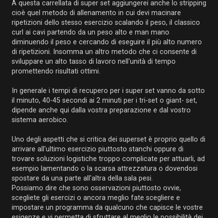
A questa carrellata di super set aggiungerei anche lo stripping
cioè quel metodo di allenamento in cui devi macinare
ripetizioni dello stesso esercizio scalando il peso, il classico
curl ai cavi partendo da un peso alto e man mano
diminuendo il peso e cercando di eseguire il più alto numero
di ripetizioni. Insomma un altro metodo che ci consente di
sviluppare un alto tasso di lavoro nell'unità di tempo
promettendo risultati ottimi.
In generale i tempi di recupero per i super set vanno da sotto
il minuto, 40-45 secondi ai 2 minuti per i tri-set o giant- set,
dipende anche qui dalla vostra preparazione e dal vostro
sistema aerobico.
Uno degli aspetti che si critica dei superset è proprio quello di
arrivare all'ultimo esercizio piuttosto stanchi oppure di
trovare soluzioni logistiche troppo complicate per attuarli, ad
esempio lamentando o la scarsa attrezzatura o dovendosi
spostare da una parte all'altra della sala pesi.
Possiamo dire che sono osservazioni piuttosto ovvie,
scegliete gli esercizi o ancora meglio fate scegliere e
impostare un programma da qualcuno che capisce le vostre
esigenze e vi permetta di sfruttare al meglio le possibilità dei