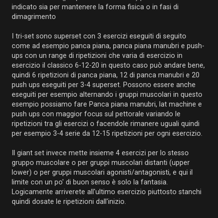
indicato sia per mantenere la forma fisica o in fasi di
dimagrimento
I tri-set sono superset con 3 esercizi eseguiti di seguito
come ad esempio panca piana, panca piana manubri e push-
ups con un range di ripetizioni che varia di esercizio in
esercizio il classico 6-12-20 in questo caso può andare bene,
quindi 6 ripetizioni di panca piana, 12 di panca manubri e 20
push ups eseguiti per 3-4 superset. Possono essere anche
eseguiti per esempio alternando i gruppi muscolari in questo
esempio possiamo fare Panca piana manubri, lat machine e
push ups con maggior focus sul pettorale variando le
ripetizioni tra gli esercizi o facendole rimanere uguali quindi
per esempio 3-4 serie da 12-15 ripetizioni per ogni esercizio.
Il giant set invece mette insieme 4 esercizi per lo stesso
gruppo muscolare o per gruppi muscolari distanti (upper
lower) o per gruppi muscolari agonisti/antagonisti, e qui il
limite con un po' di buon senso è solo la fantasia.
Logicamente arriverete all'ultimo esercizio piuttosto stanchi
quindi dosate le ripetizioni dall'inizio.