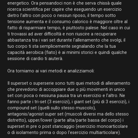
energetico. Ora pensandoci non è che serva chissà quale
ricerca scientifica per capire che eseguendo un esercizio
dietro l'altro con poco o nessun riposo, il tempo sotto
tensione aumenta e il consumo calorico è maggiore oltre al
fatto di risparmiare tempo, è piuttosto palese. Nel caso in cui
ti trovassi ad aver difficoltà e non riuscire a recuperare
abbastanza tra i vari set durante l'allenamento che svolgi, il
tuo corpo ti sta semplicemente segnalando che la tua
capacità aerobica (fiato) è ai minimi storici e quindi qualche
sessione di cardio ti aiuterà.
Ora torniamo ai vari metodi e analizziamoli:
Il superset o superserie sono tutti quei metodi di allenamento
che prevedono di accoppiare due o più movimenti in unico
set con poca o nessuna pausa tra un esercizio e l'altro. Ne
fanno parte i tri-set (3 esercizi), i giant set (più di 3 esercizi), i
compound set (quelli sullo stesso muscolo),
antagonis/agonist super set (muscoli diversi ma dello stesso
distretto), upper/lower (parte alta/parte bassa del corpo) i
superset in pre o post stancaggio (esercizio monoarticolare
o di isolamento prima o dopo l'esercizio multiarticolare).