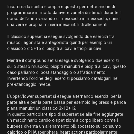
Insomma la scelta è ampia e questo permette anche di
programmare in modo da avere varietà di stimoli durante il
corso dell'anno variando di mesociclo in mesociclo, quindi
una vera e propria miniera inesauribili di allenamenti.
Il classico supeset si esegue svolgendo due esercizi tra
muscoli agonista e antagonista quindi per esempio un
classico 3x15+15 di bicipiti ai cavi e tricipi ai cavi.
Mentre il compound set si esegue svolgendo due esercizi
sullo stesso muscolo, bicipiti manubri e bicipiti ai cavi, questo
caso parliamo di post stancaggio o affaticamento.
Invertendo l'ordine degli esercizi possiamo catalogarli nel
pre-stancaggio invece.
L'upper/lower superset si esegue alternando esercizi per la
parte alta e per la parte bassa per esempio leg press e panca
piana manubri un classico 3x12+12.
In questo particolare tipo di superset se alla fine aggiungete
un macchinario cardio o ripetizioni a corpo libero come i
burpees diventa un allenamento più spostato sul consumo
calorico o PHA (peripheral heart action) particolarmente